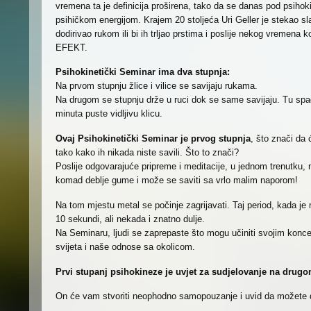
vremena ta je definicija proširena, tako da se danas pod psihok
psihičkom energijom. Krajem 20 stoljeća Uri Geller je stekao sla
dodirivao rukom ili bi ih trljao prstima i poslije nekog vreme
EFEKT.
Psihokinetički Seminar ima dva stupnja:
Na prvom stupnju žlice i vilice se savijaju rukama.
Na drugom se stupnju drže u ruci dok se same savijaju. Tu spa
minuta puste vidljivu klicu.
Ovaj Psihokinetički Seminar je prvog stupnja
, što znači da ć
tako kako ih nikada niste savili. Što to znači?
Poslije odgovarajuće pripreme i meditacije, u jednom trenutku,
komad deblje gume i može se saviti sa vrlo malim naporom!
Na tom mjestu metal se počinje zagrijavati. Taj period, kada je
10 sekundi, ali nekada i znatno dulje.
Na Seminaru, ljudi se zaprepaste što mogu učiniti svojim konce
svijeta i naše odnose sa okolicom.
Prvi stupanj psihokineze je uvjet za sudjelovanje na drugo
On će vam stvoriti neophodno samopouzanje i uvid da možete d