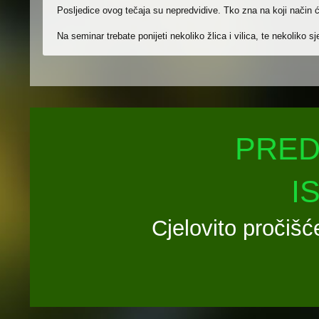
Posljedice ovog tečaja su nepredvidive. Tko zna na koji način 
Na seminar trebate ponijeti nekoliko žlica i vilica, te nekoliko s
PRED
I
Cjelovito pročišć