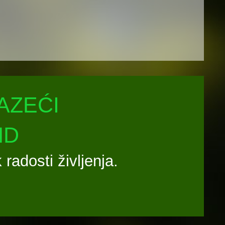
AZEĆI
ND
radosti življenja.