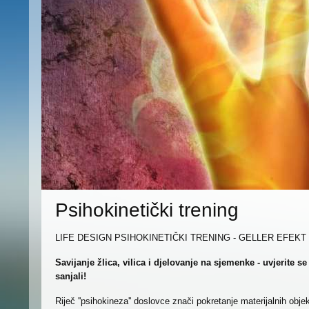
Psihokinetički trening
LIFE DESIGN PSIHOKINETIČKI TRENING - GELLER EFEKT
Savijanje žlica, vilica i djelovanje na sjemenke - uvjerite s
sanjali!
Riječ ''psihokineza'' doslovce znači pokretanje materijalnih obj