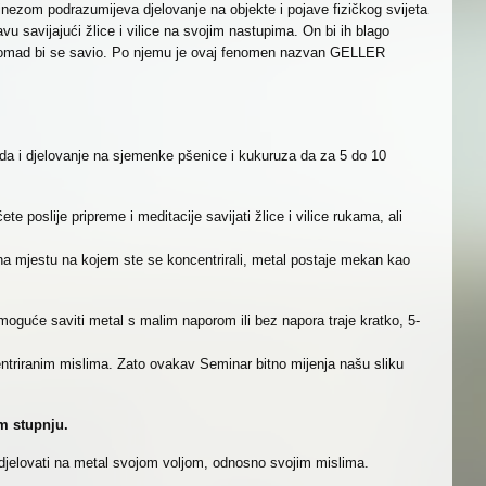
inezom podrazumijeva djelovanje na objekte i pojave fizičkog svijeta
vu savijajući žlice i vilice na svojim nastupima. On bi ih blago
na komad bi se savio. Po njemu je ovaj fenomen nazvan GELLER
da i djelovanje na sjemenke pšenice i kukuruza da za 5 do 10
ete poslije pripreme i meditacije savijati žlice i vilice rukama, ali
 na mjestu na kojem ste se koncentrirali, metal postaje mekan kao
 moguće saviti metal s malim naporom ili bez napora traje kratko, 5-
ntriranim mislima. Zato ovakav Seminar bitno mijenja našu sliku
m stupnju.
jelovati na metal svojom voljom, odnosno svojim mislima.