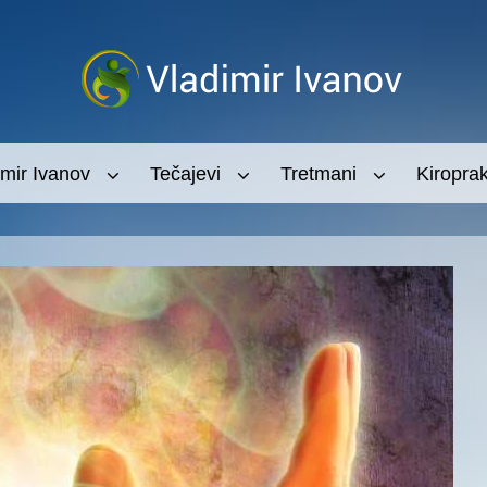
imir Ivanov
Tečajevi
Tretmani
Kiroprak