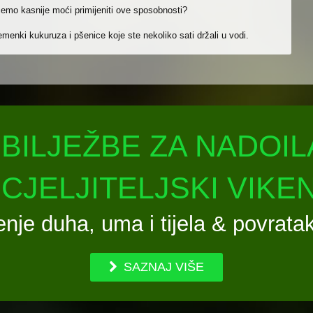
ćemo kasnije moći primijeniti ove sposobnosti?
jemenki kukuruza i pšenice koje ste nekoliko sati držali u vodi.
BILJEŽBE ZA NADOIL
SCJELJITELJSKI VIKE
enje duha, uma i tijela & povratak 
SAZNAJ VIŠE